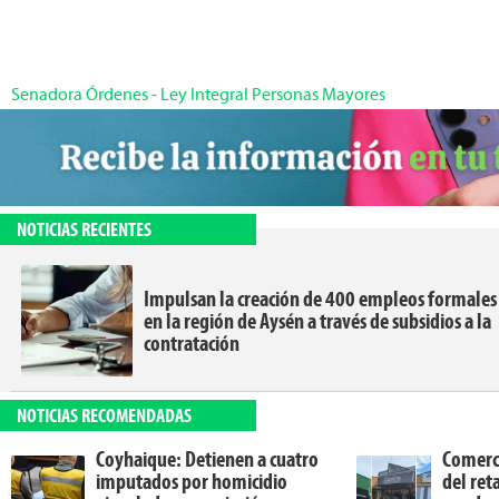
Senadora Órdenes
-
Ley Integral Personas Mayores
NOTICIAS RECIENTES
Impulsan la creación de 400 empleos formales
en la región de Aysén a través de subsidios a la
contratación
NOTICIAS RECOMENDADAS
Coyhaique: Detienen a cuatro
Comerc
imputados por homicidio
del ret