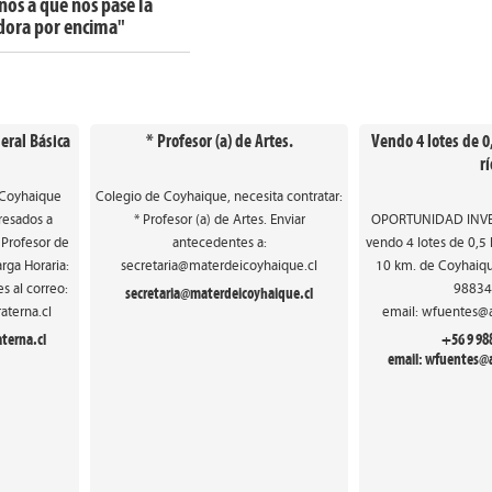
os a que nos pase la
dora por encima"
eral Básica
* Profesor (a) de Artes.
Vendo 4 lotes de 0,
rí
 Coyhaique
Colegio de Coyhaique, necesita contratar:
eresados a
* Profesor (a) de Artes. Enviar
OPORTUNIDAD INVER
* Profesor de
antecedentes a:
vendo 4 lotes de 0,5 h
rga Horaria:
secretaria@materdeicoyhaique.cl
10 km. de Coyhaiqu
s al correo:
98834
secretaria@materdeicoyhaique.cl
aterna.cl
email: wfuentes@a
terna.cl
+56 9 98
email: wfuentes@a