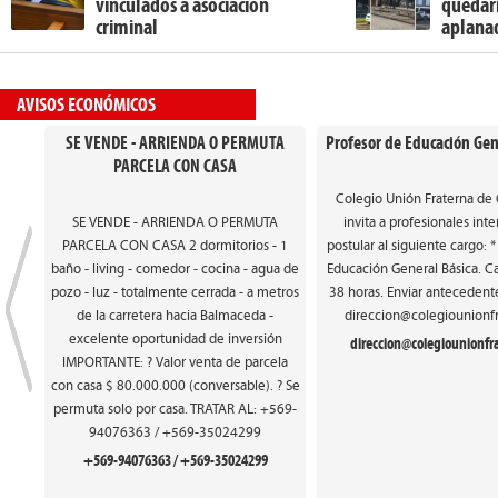
vinculados a asociación
quedarn
criminal
aplana
AVISOS ECONÓMICOS
SE VENDE - ARRIENDA O PERMUTA
Profesor de Educación Gen
PARCELA CON CASA
Colegio Unión Fraterna de
SE VENDE - ARRIENDA O PERMUTA
invita a profesionales int
PARCELA CON CASA 2 dormitorios - 1
postular al siguiente cargo: 
baño - living - comedor - cocina - agua de
Educación General Básica. Ca
pozo - luz - totalmente cerrada - a metros
38 horas. Enviar antecedente
de la carretera hacia Balmaceda -
direccion@colegiounionfr
excelente oportunidad de inversión
direccion@colegiounionfra
IMPORTANTE: ? Valor venta de parcela
con casa $ 80.000.000 (conversable). ? Se
permuta solo por casa. TRATAR AL: +569-
94076363 / +569-35024299
+569-94076363 / +569-35024299