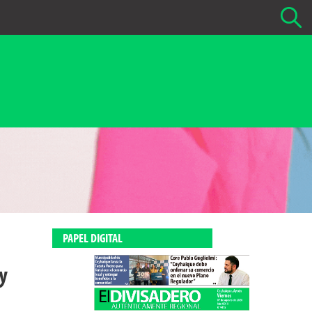
Buscar Noticias
La fecha más antigua por defecto que se buscará es 01-02-
2026
Buscar notas anteriores a 01-02-2026
PAPEL DIGITAL
y