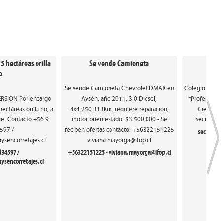
5 hectáreas orilla
Se vende Camioneta
SE N
o
Se vende Camioneta Chevrolet DMAX en
Colegio de Co
SION Por encargo
Aysén, año 2011, 3.0 Diesel,
*Profesor(a)
ectáreas orilla río, a
4x4,250.313km, requiere reparación,
Ciencias
e. Contacto +56 9
motor buen estado. $3.500.000.- Se
secretar
597 /
reciben ofertas contacto: +56322151225
secretar
ysencorretajes.cl
viviana.mayorga@ifop.cl
834597 /
+56322151225 - viviana.mayorga@ifop.cl
ysencorretajes.cl