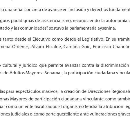
omo una señal concreta de avance en inclusión y derechos fundament
ntiguos paradigmas de asistencialismo, reconociendo la autonomía 
tado y las comunidades", sostuvo la parlamentaria aysenina.
s tanto desde el Ejecutivo como desde el Legislativo. En su trami
Ximena Órdenes, Álvaro Elizalde, Carolina Goic, Francisco Chahuá
cultural y jurídico que permite avanzar contra la discriminación
nal de Adultos Mayores -Senama-, la participación ciudadana vincul
adas para espectáculos masivos, la creación de Direcciones Regional
sonas Mayores, de participación ciudadana vinculante, como tambié
uar como un ente fiscalizador. El organismo tendrá la atribución le
iones judiciales o como parte querellante ante vulneraciones grave