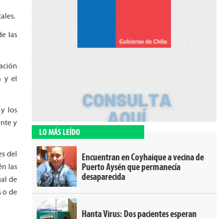
ales.
de las
tación
n y el
 y los
ante y
LO MÁS LEÍDO
es del
Encuentran en Coyhaique a vecina de
Puerto Aysén que permanecía
n las
desaparecida
gal de
s o de
Hanta Virus: Dos pacientes esperan