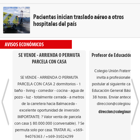
Pacientes inician traslado aéreo a otros
hospitales del país
AVISOS ECONÓMICOS
SE VENDE - ARRIENDA O PERMUTA
Profesor de Educación Gen
PARCELA CON CASA
Colegio Unión Fraterna de
SE VENDE - ARRIENDA O PERMUTA
invita a profesionales int
PARCELA CON CASA 2 dormitorios - 1
postular al siguiente cargo: 
baño - living - comedor - cocina - agua de
Educación General Básica. Ca
pozo - luz - totalmente cerrada - a metros
38 horas. Enviar antecedente
de la carretera hacia Balmaceda -
direccion@colegiounionfr
excelente oportunidad de inversión
direccion@colegiounionfra
IMPORTANTE: ? Valor venta de parcela
con casa $ 80.000.000 (conversable). ? Se
permuta solo por casa. TRATAR AL: +569-
94076363 / +569-35024299