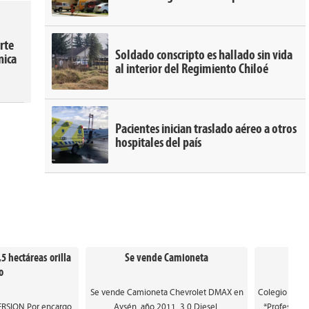
rte
Soldado conscripto es hallado sin vida
nica
al interior del Regimiento Chiloé
Pacientes inician traslado aéreo a otros
hospitales del país
5 hectáreas orilla
Se vende Camioneta
SE N
o
Se vende Camioneta Chevrolet DMAX en
Colegio de Co
SION Por encargo
Aysén, año 2011, 3.0 Diesel,
*Profesor(a)