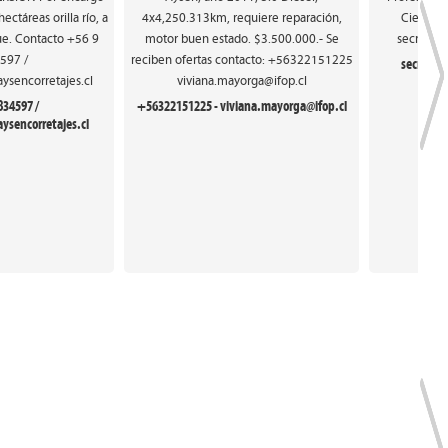
ectáreas orilla río, a
4x4,250.313km, requiere reparación,
Ciencias
e. Contacto +56 9
motor buen estado. $3.500.000.- Se
secretar
597 /
reciben ofertas contacto: +56322151225
secretar
ysencorretajes.cl
viviana.mayorga@ifop.cl
834597 /
+56322151225 - viviana.mayorga@ifop.cl
ysencorretajes.cl