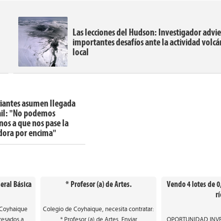
Las lecciones del Hudson: Investigador advie
:
importantes desafíos ante la actividad volcá
local
iantes asumen llegada
ail: "No podemos
os a que nos pase la
dora por encima"
eral Básica
* Profesor (a) de Artes.
Vendo 4 lotes de 0,
rí
 Coyhaique
Colegio de Coyhaique, necesita contratar:
eresados a
* Profesor (a) de Artes. Enviar
OPORTUNIDAD INVER