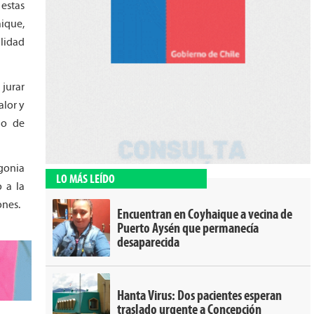
 estas
ique,
lidad
 jurar
alor y
do de
agonia
LO MÁS LEÍDO
 a la
ones.
Encuentran en Coyhaique a vecina de
Puerto Aysén que permanecía
desaparecida
Hanta Virus: Dos pacientes esperan
traslado urgente a Concepción