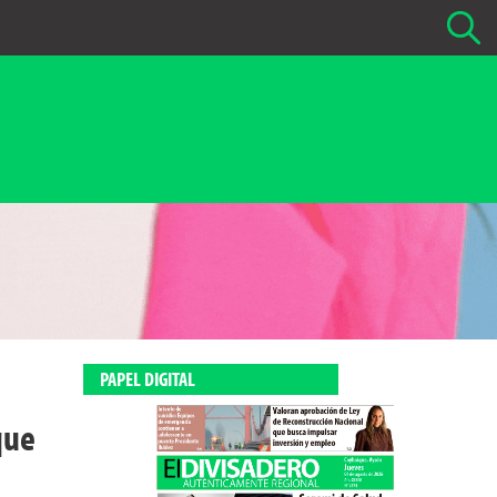
Buscar Noticias
La fecha más antigua por defecto que se buscará es 01-02-
2026
Buscar notas anteriores a 01-02-2026
PAPEL DIGITAL
que