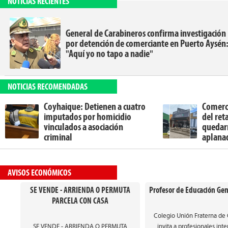
NOTICIAS RECIENTES
General de Carabineros confirma investigación
por detención de comerciante en Puerto Aysén
"Aquí yo no tapo a nadie"
NOTICIAS RECOMENDADAS
Coyhaique: Detienen a cuatro
Comerc
imputados por homicidio
del ret
vinculados a asociación
quedarn
criminal
aplana
AVISOS ECONÓMICOS
SE VENDE - ARRIENDA O PERMUTA
Profesor de Educación Gen
PARCELA CON CASA
Colegio Unión Fraterna de
SE VENDE - ARRIENDA O PERMUTA
invita a profesionales int