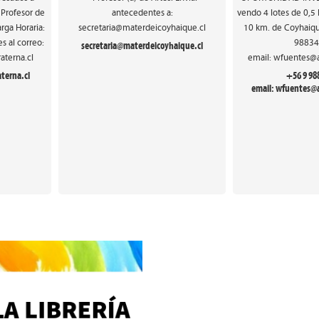
* Profesor de
antecedentes a:
vendo 4 lotes de 0,5 h
rga Horaria:
secretaria@materdeicoyhaique.cl
10 km. de Coyhaiqu
s al correo:
98834
secretaria@materdeicoyhaique.cl
aterna.cl
email: wfuentes@a
terna.cl
+56 9 98
email: wfuentes@a