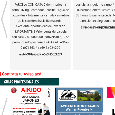
PARCELA CON CASA 2 dormitorios - 1
postular al siguiente cargo: 
baño - living - comedor - cocina - agua de
Educación General Básica. Ca
pozo - luz - totalmente cerrada - a metros
38 horas. Enviar antecedente
de la carretera hacia Balmaceda -
direccion@colegiounionfr
excelente oportunidad de inversión
direccion@colegiounionfra
IMPORTANTE: ? Valor venta de parcela
con casa $ 80.000.000 (conversable). ? Se
permuta solo por casa. TRATAR AL: +569-
94076363 / +569-35024299
+569-94076363 / +569-35024299
[ Contrata tu Aviso acá ]
GUÍAS PROFESIONALES