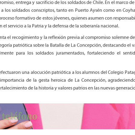
iso, entrega y sacrificio de los soldados de Chile. En el marco de
s a los soldados conscriptos, tanto en Puerto Aysén como en Coyha
roceso formativo de estos jóvenes, quienes asumen con responsabi
 el servicio a la Patria y la defensa de la soberanía nacional.
enta el recogimiento y la reflexión previa al compromiso solemne de
egoría patriótica sobre la Batalla de La Concepción, destacando el v
almente para los soldados juramentados, fortaleciendo el senti
fectuaron una alocución patriótica a los alumnos del Colegio Pat
 importancia de la gesta heroica de La Concepción, agradeciendo
alecimiento de la historia y valores patrios en las nuevas generaci