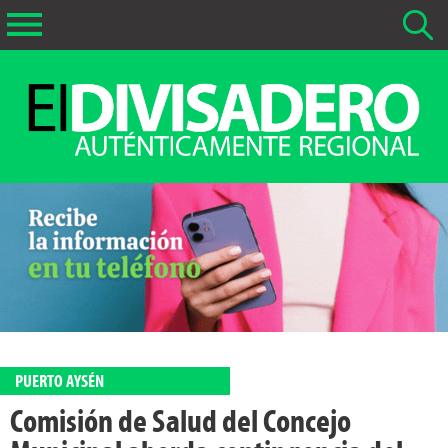
Buscar Noticias
La fecha más antigua por defecto que se buscará es 01-02-
2026
Buscar notas anteriores a 01-02-2026
PUERTO AYSÉN
Comisión de Salud del Concejo