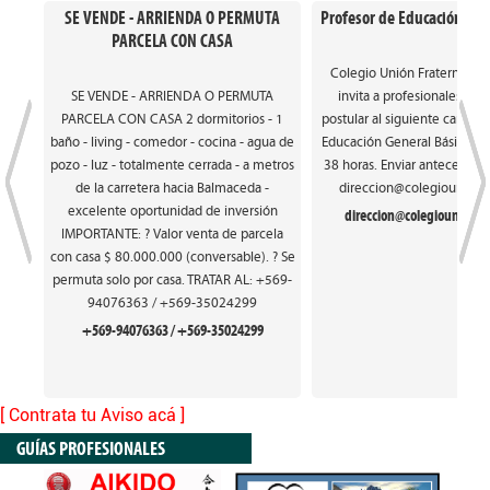
SE VENDE - ARRIENDA O PERMUTA
Profesor de Educación Gen
PARCELA CON CASA
Colegio Unión Fraterna de
SE VENDE - ARRIENDA O PERMUTA
invita a profesionales int
PARCELA CON CASA 2 dormitorios - 1
postular al siguiente cargo: 
baño - living - comedor - cocina - agua de
Educación General Básica. Ca
pozo - luz - totalmente cerrada - a metros
38 horas. Enviar antecedente
de la carretera hacia Balmaceda -
direccion@colegiounionfr
excelente oportunidad de inversión
direccion@colegiounionfra
IMPORTANTE: ? Valor venta de parcela
con casa $ 80.000.000 (conversable). ? Se
permuta solo por casa. TRATAR AL: +569-
94076363 / +569-35024299
+569-94076363 / +569-35024299
[ Contrata tu Aviso acá ]
GUÍAS PROFESIONALES