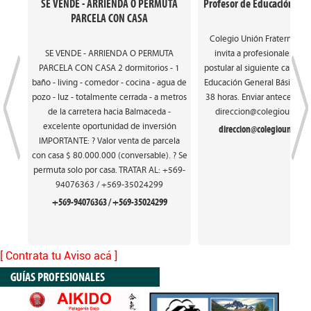
SE VENDE - ARRIENDA O PERMUTA
Profesor de Educación Gen
PARCELA CON CASA
Colegio Unión Fraterna de
SE VENDE - ARRIENDA O PERMUTA
invita a profesionales int
PARCELA CON CASA 2 dormitorios - 1
postular al siguiente cargo: 
baño - living - comedor - cocina - agua de
Educación General Básica. Ca
pozo - luz - totalmente cerrada - a metros
38 horas. Enviar antecedente
de la carretera hacia Balmaceda -
direccion@colegiounionfr
excelente oportunidad de inversión
direccion@colegiounionfra
IMPORTANTE: ? Valor venta de parcela
con casa $ 80.000.000 (conversable). ? Se
permuta solo por casa. TRATAR AL: +569-
94076363 / +569-35024299
+569-94076363 / +569-35024299
[ Contrata tu Aviso acá ]
GUÍAS PROFESIONALES