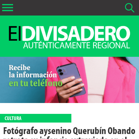
Buscar Noticias
La fecha más antigua por defecto que se buscará es 01-02-
2026
Buscar notas anteriores a 01-02-2026
CULTURA
Fotógrafo aysenino Querubín Obando