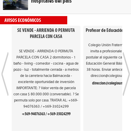
hospitales del país
AVISOS ECONÓMICOS
SE VENDE - ARRIENDA O PERMUTA
Profesor de Educación Gen
PARCELA CON CASA
Colegio Unión Fraterna de
SE VENDE - ARRIENDA O PERMUTA
invita a profesionales int
PARCELA CON CASA 2 dormitorios - 1
postular al siguiente cargo: 
baño - living - comedor - cocina - agua de
Educación General Básica. Ca
pozo - luz - totalmente cerrada - a metros
38 horas. Enviar antecedente
de la carretera hacia Balmaceda -
direccion@colegiounionfr
excelente oportunidad de inversión
direccion@colegiounionfra
IMPORTANTE: ? Valor venta de parcela
con casa $ 80.000.000 (conversable). ? Se
permuta solo por casa. TRATAR AL: +569-
94076363 / +569-35024299
+569-94076363 / +569-35024299