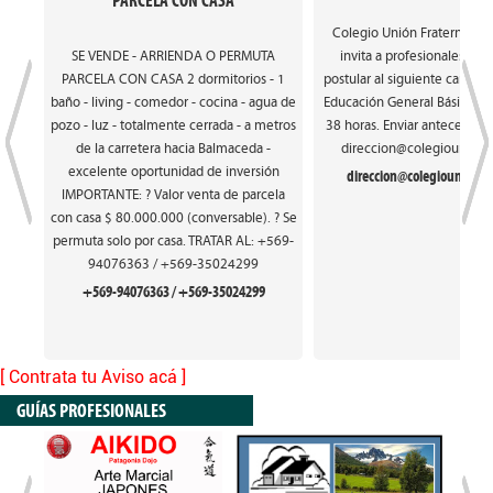
PARCELA CON CASA
Colegio Unión Fraterna de
SE VENDE - ARRIENDA O PERMUTA
invita a profesionales int
PARCELA CON CASA 2 dormitorios - 1
postular al siguiente cargo: 
baño - living - comedor - cocina - agua de
Educación General Básica. Ca
pozo - luz - totalmente cerrada - a metros
38 horas. Enviar antecedente
de la carretera hacia Balmaceda -
direccion@colegiounionfr
excelente oportunidad de inversión
direccion@colegiounionfra
IMPORTANTE: ? Valor venta de parcela
con casa $ 80.000.000 (conversable). ? Se
permuta solo por casa. TRATAR AL: +569-
94076363 / +569-35024299
+569-94076363 / +569-35024299
[ Contrata tu Aviso acá ]
GUÍAS PROFESIONALES