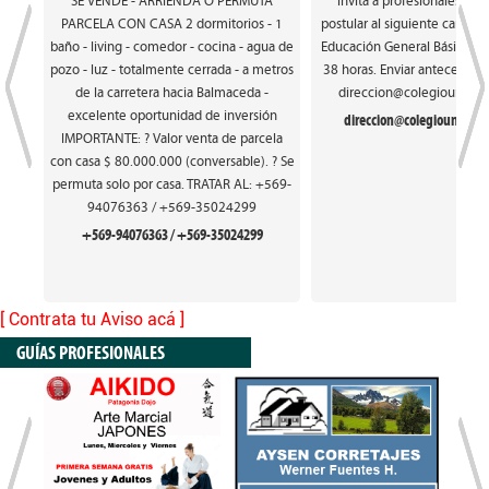
SE VENDE - ARRIENDA O PERMUTA
invita a profesionales int
PARCELA CON CASA 2 dormitorios - 1
postular al siguiente cargo: 
baño - living - comedor - cocina - agua de
Educación General Básica. Ca
pozo - luz - totalmente cerrada - a metros
38 horas. Enviar antecedente
de la carretera hacia Balmaceda -
direccion@colegiounionfr
excelente oportunidad de inversión
direccion@colegiounionfra
IMPORTANTE: ? Valor venta de parcela
con casa $ 80.000.000 (conversable). ? Se
permuta solo por casa. TRATAR AL: +569-
94076363 / +569-35024299
+569-94076363 / +569-35024299
[ Contrata tu Aviso acá ]
GUÍAS PROFESIONALES