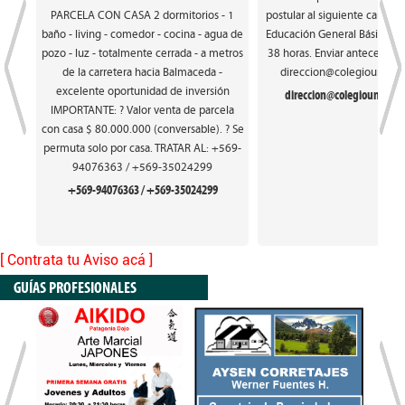
PARCELA CON CASA 2 dormitorios - 1
postular al siguiente cargo: 
baño - living - comedor - cocina - agua de
Educación General Básica. Ca
pozo - luz - totalmente cerrada - a metros
38 horas. Enviar antecedente
de la carretera hacia Balmaceda -
direccion@colegiounionfr
excelente oportunidad de inversión
direccion@colegiounionfra
IMPORTANTE: ? Valor venta de parcela
con casa $ 80.000.000 (conversable). ? Se
permuta solo por casa. TRATAR AL: +569-
94076363 / +569-35024299
+569-94076363 / +569-35024299
[ Contrata tu Aviso acá ]
GUÍAS PROFESIONALES