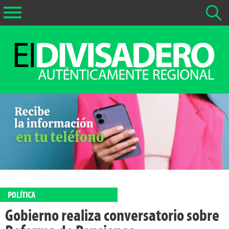
Buscar Noticias
La fecha más antigua por defecto que se buscará es 01-02-
2026
Buscar notas anteriores a 01-02-2026
POLÍTICA
Gobierno realiza conversatorio sobre