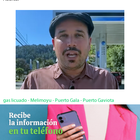
gas licuado
-
Melimoyu
-
Puerto Gala
-
Puerto Gaviota