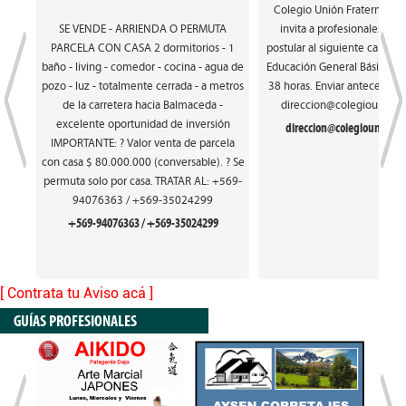
Colegio Unión Fraterna de
SE VENDE - ARRIENDA O PERMUTA
invita a profesionales int
PARCELA CON CASA 2 dormitorios - 1
postular al siguiente cargo: 
baño - living - comedor - cocina - agua de
Educación General Básica. Ca
pozo - luz - totalmente cerrada - a metros
38 horas. Enviar antecedente
de la carretera hacia Balmaceda -
direccion@colegiounionfr
excelente oportunidad de inversión
direccion@colegiounionfra
IMPORTANTE: ? Valor venta de parcela
con casa $ 80.000.000 (conversable). ? Se
permuta solo por casa. TRATAR AL: +569-
94076363 / +569-35024299
+569-94076363 / +569-35024299
[ Contrata tu Aviso acá ]
GUÍAS PROFESIONALES